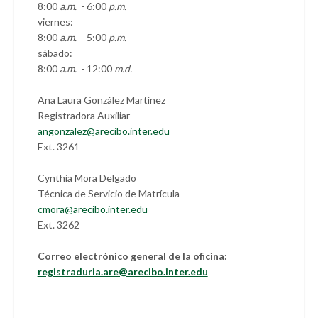
8:00
a.m.
- 6:00
p.m.
viernes:
8:00
a.m.
- 5:00
p.m.
sábado:
8:00
a.m.
- 12:00
m.d.
Ana Laura González Martínez
Registradora Auxiliar
angonzalez@arecibo.inter.edu
Ext. 3261
Cynthia Mora Delgado
Técnica de Servicio de Matrícula
cmora@arecibo.inter.edu
Ext. 3262
Correo electrónico general de la oficina:
registraduria.are@arecibo.inter.edu