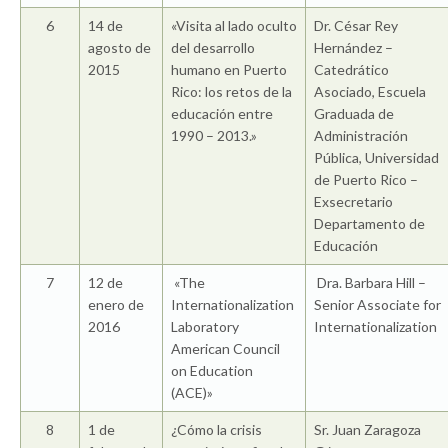
6
14 de
«Visita al lado oculto
Dr. César Rey
agosto de
del desarrollo
Hernández –
2015
humano en Puerto
Catedrático
Rico: los retos de la
Asociado, Escuela
educación entre
Graduada de
1990 – 2013.»
Administración
Pública, Universidad
de Puerto Rico –
Exsecretario
Departamento de
Educación
7
12 de
«The
Dra. Barbara Hill –
enero de
Internationalization
Senior Associate for
2016
Laboratory
Internationalization
American Council
on Education
(ACE)»
8
1 de
¿Cómo la crisis
Sr. Juan Zaragoza