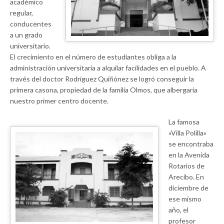
académico
regular,
conducentes
a un grado
universitario.
El crecimiento en el número de estudiantes obliga a la
administración universitaria a alquilar facilidades en el pueblo. A
través del doctor Rodríguez Quiñónez se logró conseguir la
primera casona, propiedad de la familia Olmos, que albergaría
nuestro primer centro docente.
La famosa
«Villa Polilla»
se encontraba
en la Avenida
Rotarios de
Arecibo. En
diciembre de
ese mismo
año, el
profesor