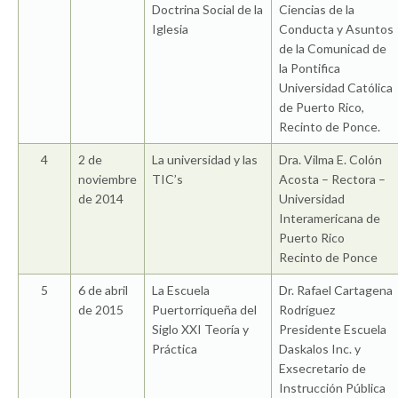
Doctrina Social de la
Ciencias de la
Iglesia
Conducta y Asuntos
de la Comunicad de
la Pontifica
Universidad Católica
de Puerto Rico,
Recinto de Ponce.
4
2 de
La universidad y las
Dra. Vilma E. Colón
noviembre
TIC’s
Acosta – Rectora –
de 2014
Universidad
Interamericana de
Puerto Rico
Recinto de Ponce
5
6 de abril
La Escuela
Dr. Rafael Cartagena
de 2015
Puertorriqueña del
Rodríguez
Siglo XXI Teoría y
Presidente Escuela
Práctica
Daskalos Inc. y
Exsecretario de
Instrucción Pública