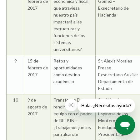
febrero de
económica y fiscal
Gómez –
2017
que atraviesa
Exsecretario de
nuestro país
Hacienda
impactará a las
estructuras y
funciones de los
sistemas
universitarios?
9
15 de
Retos y
Sr. Alexis Morales
febrero de
oportunidades
Fresse –
2017
como destino
Exsecretario Auxiliar
académico
Departamento de
Estado
10
9 de
Transforma El
Sra. Véronique
agosto de
rendimiento de tu
Descombes
2017
equipo con el poder
Espinosa de los
de BELBIN –
Monteros – La
¡Trabajamos juntos
Fundadora y
para alcanzar
Presidenta de