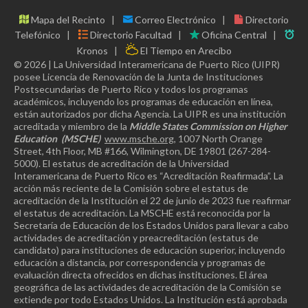
Mapa del Recinto
Correo Electrónico
Directorio
Telefónico
Directorio Facultad
Oficina Central
Kronos
El Tiempo en Arecibo
© 2026 | La Universidad Interamericana de Puerto Rico (UIPR)
posee Licencia de Renovación de la Junta de Instituciones
Postsecundarias de Puerto Rico y todos los programas
académicos, incluyendo los programas de educación en línea,
están autorizados por dicha Agencia. La UIPR es una institución
acreditada y miembro de la
Middle States Commission on Higher
Education
(MSCHE)
www.msche.org
, 1007 North Orange
Street, 4th Floor, MB #166, Wilmington, DE 19801 (267-284-
5000). El estatus de acreditación de la Universidad
Interamericana de Puerto Rico es “Acreditación Reafirmada”. La
acción más reciente de la Comisión sobre el estatus de
acreditación de la Institución el 22 de junio de 2023 fue reafirmar
el estatus de acreditación. La MSCHE está reconocida por la
Secretaría de Educación de los Estados Unidos para llevar a cabo
actividades de acreditación y preacreditación (estatus de
candidato) para instituciones de educación superior, incluyendo
educación a distancia, por correspondencia y programas de
evaluación directa ofrecidos en dichas instituciones. El área
geográfica de las actividades de acreditación de la Comisión se
extiende por todo Estados Unidos. La Institución está aprobada