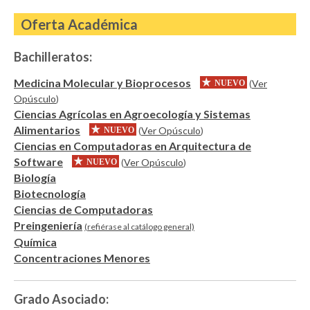
Oferta Académica
Bachilleratos:
Medicina Molecular y Bioprocesos
(
Ver
NUEVO
Opúsculo
)
Ciencias Agrícolas en Agroecología y Sistemas
Alimentarios
(
Ver Opúsculo
)
NUEVO
Ciencias en Computadoras en Arquitectura de
Software
(
Ver Opúsculo
)
NUEVO
Biología
Biotecnología
Ciencias de Computadoras
Preingeniería
(refiérase al catálogo general)
Química
Concentraciones Menores
Grado Asociado: