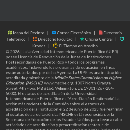
Mapa del Recinto
Correo Electrónico
Directorio
Telefónico
Directorio Facultad
Oficina Central
Kronos
El Tiempo en Arecibo
© 2026 | La Universidad Interamericana de Puerto Rico (UIPR)
posee Licencia de Renovación de la Junta de Instituciones
Postsecundarias de Puerto Rico y todos los programas
académicos, incluyendo los programas de educación en línea,
están autorizados por dicha Agencia. La UIPR es una institución
acreditada y miembro de la
Middle States Commission on Higher
Education
(MSCHE)
www.msche.org
, 1007 North Orange
Street, 4th Floor, MB #166, Wilmington, DE 19801 (267-284-
5000). El estatus de acreditación de la Universidad
Interamericana de Puerto Rico es “Acreditación Reafirmada”. La
acción más reciente de la Comisión sobre el estatus de
acreditación de la Institución el 22 de junio de 2023 fue reafirmar
el estatus de acreditación. La MSCHE está reconocida por la
Secretaría de Educación de los Estados Unidos para llevar a cabo
actividades de acreditación y preacreditación (estatus de
candidato) para instituciones de educación superior, incluyendo