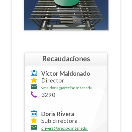
Recaudaciones
Víctor Maldonado
Director
vmaldona@arecibo.inter.edu
3290
Doris Rivera
Sub directora
drivera@arecibo.inter.edu