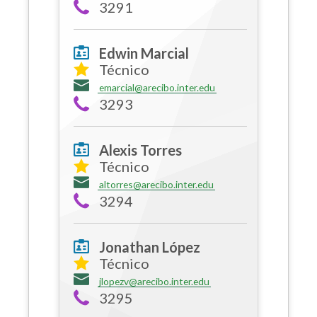
3291
Edwin Marcial
Técnico
emarcial@arecibo.inter.edu
3293
Alexis Torres
Técnico
altorres@arecibo.inter.edu
3294
Jonathan López
Técnico
jlopezv@arecibo.inter.edu
3295