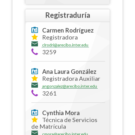
Registraduría
Carmen Rodríguez
Registradora
clrodri@arecibo.inter.edu
3259
Ana Laura González
Registradora Auxiliar
angonzalez@arecibo.inter.edu
3261
Cynthia Mora
Técnica de Servicios
de Matrícula
cmora@arecibo.inter.edu