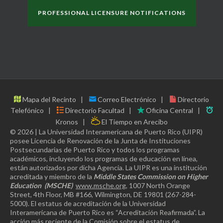
PROFESSIONAL LICENSURE NOTIFICATIONS
Mapa del Recinto
Correo Electrónico
Directorio
Telefónico
Directorio Facultad
Oficina Central
Kronos
El Tiempo en Arecibo
© 2026 | La Universidad Interamericana de Puerto Rico (UIPR)
posee Licencia de Renovación de la Junta de Instituciones
Postsecundarias de Puerto Rico y todos los programas
académicos, incluyendo los programas de educación en línea,
están autorizados por dicha Agencia. La UIPR es una institución
acreditada y miembro de la
Middle States Commission on Higher
Education
(MSCHE)
www.msche.org
, 1007 North Orange
Street, 4th Floor, MB #166, Wilmington, DE 19801 (267-284-
5000). El estatus de acreditación de la Universidad
Interamericana de Puerto Rico es “Acreditación Reafirmada”. La
acción más reciente de la Comisión sobre el estatus de