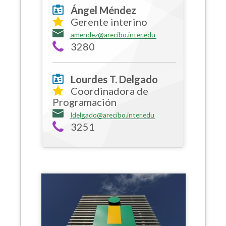
Ángel Méndez
Gerente interino
amendez@arecibo.inter.edu
3280
Lourdes T. Delgado
Coordinadora de
Programación
ldelgado@arecibo.inter.edu
3251