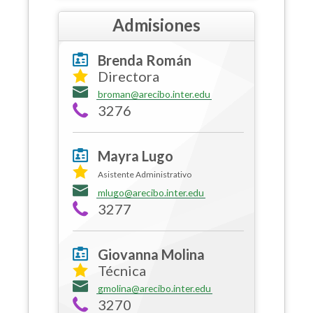
Admisiones
Brenda Román
Directora
broman@arecibo.inter.edu
3276
Mayra Lugo
Asistente Administrativo
mlugo@arecibo.inter.edu
3277
Giovanna Molina
Técnica
gmolina@arecibo.inter.edu
3270