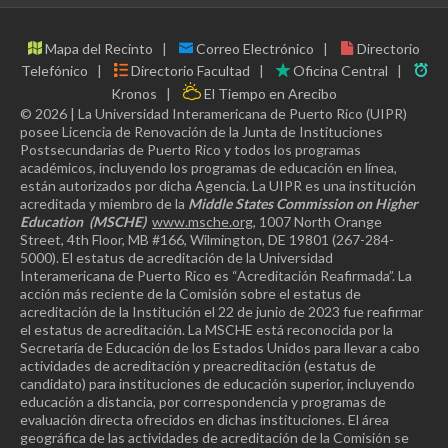
Mapa del Recinto
Correo Electrónico
Directorio
Telefónico
Directorio Facultad
Oficina Central
Kronos
El Tiempo en Arecibo
© 2026 | La Universidad Interamericana de Puerto Rico (UIPR)
posee Licencia de Renovación de la Junta de Instituciones
Postsecundarias de Puerto Rico y todos los programas
académicos, incluyendo los programas de educación en línea,
están autorizados por dicha Agencia. La UIPR es una institución
acreditada y miembro de la
Middle States Commission on Higher
Education
(MSCHE)
www.msche.org
, 1007 North Orange
Street, 4th Floor, MB #166, Wilmington, DE 19801 (267-284-
5000). El estatus de acreditación de la Universidad
Interamericana de Puerto Rico es “Acreditación Reafirmada”. La
acción más reciente de la Comisión sobre el estatus de
acreditación de la Institución el 22 de junio de 2023 fue reafirmar
el estatus de acreditación. La MSCHE está reconocida por la
Secretaría de Educación de los Estados Unidos para llevar a cabo
actividades de acreditación y preacreditación (estatus de
candidato) para instituciones de educación superior, incluyendo
educación a distancia, por correspondencia y programas de
evaluación directa ofrecidos en dichas instituciones. El área
geográfica de las actividades de acreditación de la Comisión se