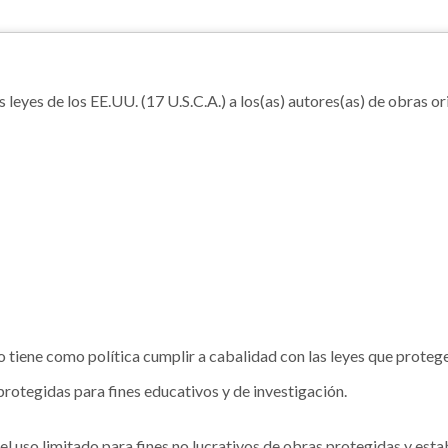
leyes de los EE.UU. (17 U.S.C.A.) a los(as) autores(as) de obras or
 tiene como política cumplir a cabalidad con las leyes que protege
 protegidas para fines educativos y de investigación.
el uso limitado para fines no lucrativos de obras protegidas y esta