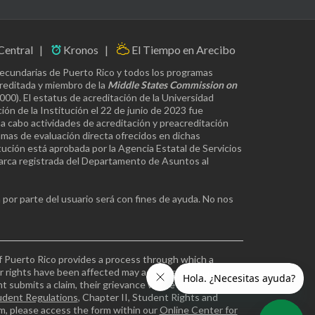
Central
Kronos
El Tiempo en Arecibo
secundarias de Puerto Rico y todos los programas
creditada y miembro de la
Middle States Commission on
0). El estatus de acreditación de la Universidad
ón de la Institución el 22 de junio de 2023 fue
 a cabo actividades de acreditación y preacreditación
amas de evaluación directa ofrecidos en dichas
tución está aprobada por la Agencia Estatal de Servicios
marca registrada del Departamento de Asuntos al
por parte del usuario será con fines de ayuda. No nos
f Puerto Rico provides a process through which a
r rights have been affected may address complaints
 submits a claim, their grievance will be addressed in
udent Regulations
, Chapter II, Student Rights and
aim, please access the form within our
Online Center for