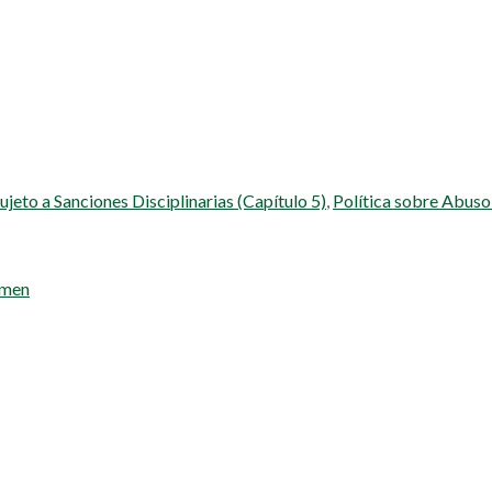
eto a Sanciones Disciplinarias (Capítulo 5)
,
Política sobre Abuso
imen