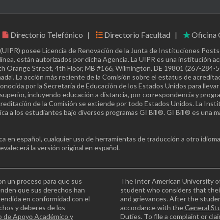
Directorio Telefónico
Directorio Facultad
Oficina 
 (UIPR) posee Licencia de Renovación de la Junta de Instituciones Post
ínea, están autorizados por dicha Agencia. La UIPR es una institución a
th Orange Street, 4th Floor, MB #166, Wilmington, DE 19801 (267-284-500
da”. La acción más reciente de la Comisión sobre el estatus de acreditaci
onocida por la Secretaría de Educación de los Estados Unidos para llevar
superior, incluyendo educación a distancia, por correspondencia y progr
acreditación de la Comisión se extiende por todo Estados Unidos. La Insti
a a los estudiantes bajo diversos programas GI Bill®. GI Bill® es una 
 en español, cualquier uso de herramientas de traducción a otro idioma 
alecerá la versión original en español.
on un proceso para que sus
The Inter American University o
enden que sus derechos han
student who considers that thei
atendida en conformidad con el
and grievances. After the student
echos y deberes de los
accordance with the
General St
o de Apoyo Académico y
Duties. To file a complaint or cl