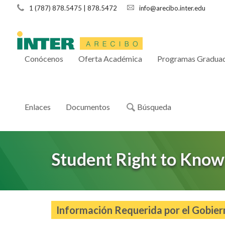
1 (787) 878.5475 | 878.5472
info@arecibo.inter.edu
Conócenos
Oferta Académica
Programas Gradua
Enlaces
Documentos
Búsqueda
Student Right to Know
Información Requerida por el Gobier