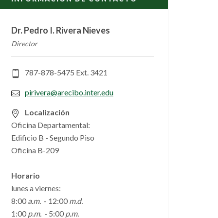
Dr. Pedro I. Rivera Nieves
Director
787-878-5475 Ext. 3421
pirivera@arecibo.inter.edu
Localización
Oficina Departamental:
Edificio B - Segundo Piso
Oficina B-209
Horario
lunes a viernes:
8:00
a.m.
- 12:00
m.d.
1:00
p.m.
- 5:00
p.m.