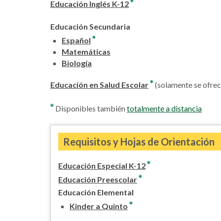
*
Educación Inglés K-12
Educación Secundaria
*
Español
Matemáticas
Biología
*
Educación en Salud Escolar
(solamente se ofrece
*
Disponibles también
totalmente a distancia
Requisitos y Hojas de Orientación
*
Educación Especial K-12
*
Educación Preescolar
Educación Elemental
*
Kinder a Quinto