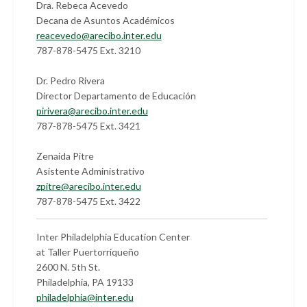
Dra. Rebeca Acevedo
Decana de Asuntos Académicos
reacevedo@arecibo.inter.edu
787-878-5475 Ext. 3210
Dr. Pedro Rivera
Director Departamento de Educación
pirivera@arecibo.inter.edu
787-878-5475 Ext. 3421
Zenaida Pitre
Asistente Administrativo
zpitre@arecibo.inter.edu
787-878-5475 Ext. 3422
Inter Philadelphia Education Center
at Taller Puertorriqueño
2600 N. 5th St.
Philadelphia, PA 19133
philadelphia@inter.edu