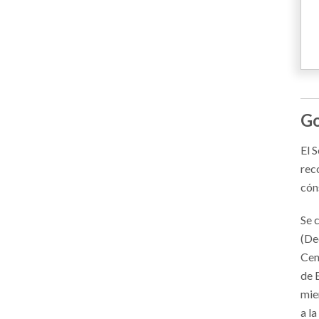
Go
El 
rec
cón
Se 
(De
Cen
de 
mie
a la