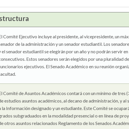
structura
El Comité Ejecutivo incluye al presidente, al vicepresidente, un máx
senador de la administración y un senador estudiantil. Los senadores
y el senador estudiantil se elegirán por un año y no podrán servir 
consecutivos. Estos senadores serán elegidos por una pluralidad de v
funcionarios ejecutivos. El Senado Académico en su reunión organiz
facultad.
El Comité de Asuntos Académicos contará con un mínimo de tres (3)
de estudios asuntos académicos, al decano de administración, y al
a la Información designado y un estudiante. Este Comité se ocupar
grados subgraduados en la modalidad presencial o en línea de proye
de otros asuntos relacionados Reglamento de los Senados Académi