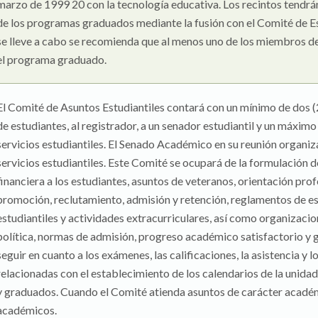
marzo de 1999 20 con la tecnología educativa. Los recintos tendrá
de los programas graduados mediante la fusión con el Comité de E
se lleve a cabo se recomienda que al menos uno de los miembros d
el programa graduado.
El Comité de Asuntos Estudiantiles contará con un mínimo de dos (2)
de estudiantes, al registrador, a un senador estudiantil y un máxim
servicios estudiantiles. El Senado Académico en su reunión organiza
servicios estudiantiles. Este Comité se ocupará de la formulación d
financiera a los estudiantes, asuntos de veteranos, orientación pr
promoción, reclutamiento, admisión y retención, reglamentos de es
estudiantiles y actividades extracurriculares, así como organizacio
política, normas de admisión, progreso académico satisfactorio y gr
seguir en cuanto a los exámenes, las calificaciones, la asistencia 
relacionadas con el establecimiento de los calendarios de la uni
y graduados. Cuando el Comité atienda asuntos de carácter académ
académicos.